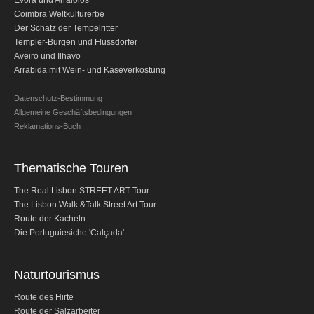
Évora und Arraiolos
Obidos
C
oimbra Weltkulturerbe
Der Schatz der Tempelritter
Montejunto Gebirge und Obidos
Templer-Burgen und Flussdörfer
Fatima, Batalha, Nazare und Obidos
Aveiro und Ilhavo
Arrabida mit Wein- und Käseverkostung
Fátima
Ein Tag in Fátima
Datenschutz-Bestimmung
Allgemeine Geschäftsbedingungen
Fátima, Batalha, Nazaré und Óbidos
Reklamations-Buch
Fátima und Ourém
Évora
Thematische Touren
Évora und Monsaraz
The Real Lisbon STREET ART Tour
Évora und Arraiolos
The Lisbon Walk &Talk Street Art Tour
Route der Kacheln
Tomar
Die Portuguiesiche 'Calçada'
Der Schatz der Tempelritter
Templer-Burgen und Flussdörfer
Naturtourismus
Halbtags-Touren
Route des Hirte
Route der Salzarbeiter
Sintra Halbtagestour