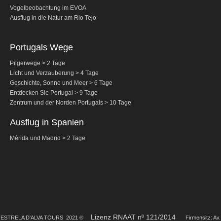
Vogelbeobachtung im EVOA
Fatima Halbtagestour
Ausflug in die Natur am Rio Tejo
Thematische Touren
The Real Lisbon STREET ART Tour
Portugals Wege
The Lisbon Walk & Talk Street Art Tour
Pilgerwege > 2 Tage
Licht und Verzauberung > 4 Tage
Route der Kacheln
Geschichte, Sonne und Meer > 6 Tage
Die Portuguiesische 'Calçada'
Entdecken Sie Portugal > 9 Tage
Zentrum und der Norden Portugals > 10 Tage
Weintouren
Alentejo mit Wein- und Olivenölverkostung
Ausflug in Spanien
Evora & Cartuxa
Mérida und Madrid > 2 Tage
Arrabida mit Wein- und Käseverkostung
Naturtourismus
Route des Hirte
Route der Salzarbeiter
Vogelbeobachtung EVOA
Lizenz RNAAT nº 121/2014
EST
RELA D'ALVA TOURS 2021 ®
Firmensitz: Av.