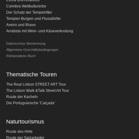
Évora und Arraiolos
Obidos
C
oimbra Weltkulturerbe
Der Schatz der Tempelritter
Montejunto Gebirge und Obidos
Templer-Burgen und Flussdörfer
Fatima, Batalha, Nazare und Obidos
Aveiro und Ilhavo
Arrabida mit Wein- und Käseverkostung
Fátima
Ein Tag in Fátima
Datenschutz-Bestimmung
Allgemeine Geschäftsbedingungen
Fátima, Batalha, Nazaré und Óbidos
Reklamations-Buch
Fátima und Ourém
Évora
Thematische Touren
Évora und Monsaraz
The Real Lisbon STREET ART Tour
Évora und Arraiolos
The Lisbon Walk &Talk Street Art Tour
Route der Kacheln
Tomar
Die Portuguiesiche 'Calçada'
Der Schatz der Tempelritter
Templer-Burgen und Flussdörfer
Naturtourismus
Halbtags-Touren
Route des Hirte
Route der Salzarbeiter
Sintra Halbtagestour