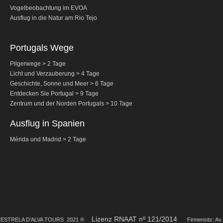
Vogelbeobachtung im EVOA
Fatima Halbtagestour
Ausflug in die Natur am Rio Tejo
Thematische Touren
The Real Lisbon STREET ART Tour
Portugals Wege
The Lisbon Walk & Talk Street Art Tour
Pilgerwege > 2 Tage
Licht und Verzauberung > 4 Tage
Route der Kacheln
Geschichte, Sonne und Meer > 6 Tage
Die Portuguiesische 'Calçada'
Entdecken Sie Portugal > 9 Tage
Zentrum und der Norden Portugals > 10 Tage
Weintouren
Alentejo mit Wein- und Olivenölverkostung
Ausflug in Spanien
Evora & Cartuxa
Mérida und Madrid > 2 Tage
Arrabida mit Wein- und Käseverkostung
Naturtourismus
Route des Hirte
Route der Salzarbeiter
Vogelbeobachtung EVOA
Lizenz RNAAT nº 121/2014
EST
RELA D'ALVA TOURS 2021 ®
Firmensitz: Av.