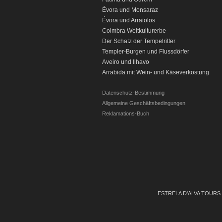
Évora und Monsaraz
Évora und Arraiolos
C
oimbra Weltkulturerbe
Der Schatz der Tempelritter
Templer-Burgen und Flussdörfer
Aveiro und Ilhavo
Arrabida mit Wein- und Käseverkostung
Datenschutz-Bestimmung
Allgemeine Geschäftsbedingungen
Reklamations-Buch
EST
RELA D'ALVA TOUR