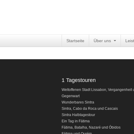
Startseite
Über uns
Leis
1 Tagestouren
Weltoffenen Stadt Lissabon, Vergangenheit 
Gegenwart
Wunderbares Sintra
Sintra, Cabo da Roca und Cascais
Sintra Halbtagestour
Ein Tag in Fátima
Fátima
, Batalha, Nazaré und Óbidos
Fátima
und Ourém