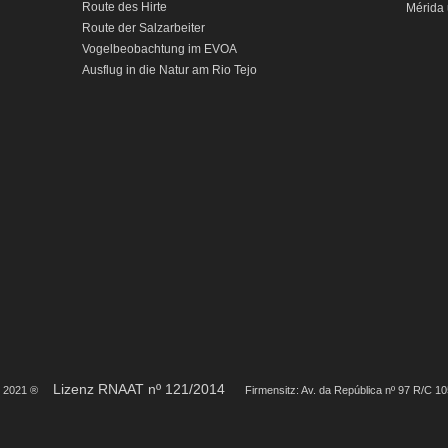
Route des Hirte
Mérida 
Route der Salzarbeiter
Vogelbeobachtung im EVOA
Ausflug in die Natur am Rio Tejo
Lizenz RNAAT nº 121/2014
S 2021 ®
Firmensitz: Av. da República nº 97 R/C 1