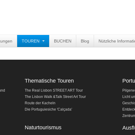
tungen
TOUREN
BUCHEN
Blog
Nützliche Informat
Thematische Touren
Port
und
The Real Lisbon STREET ART Tour
Pilgerw
The Lisbon Walk &Talk Street Art Tour
Licht u
Route der Kacheln
Geschic
Die Portuguiesiche 'Calçada'
Entdeck
Zentrum
Naturtourismus
Ausfl