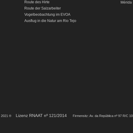
Route des Hirte
Mérida 
Route der Salzarbeiter
Vogelbeobachtung im EVOA
Ausflug in die Natur am Rio Tejo
Lizenz RNAAT nº 121/2014
S 2021 ®
Firmensitz: Av. da República nº 97 R/C 1