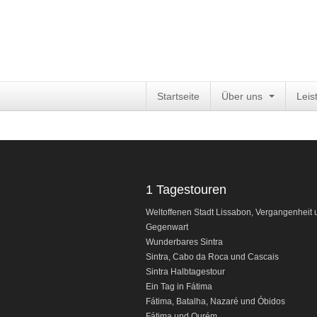
Startseite
Über uns
Leis
1 Tagestouren
Weltoffenen Stadt Lissabon, Vergangenheit 
Gegenwart
Wunderbares Sintra
Sintra, Cabo da Roca und Cascais
Sintra Halbtagestour
Ein Tag in Fátima
Fátima
, Batalha, Nazaré und Óbidos
Fátima
und Ourém