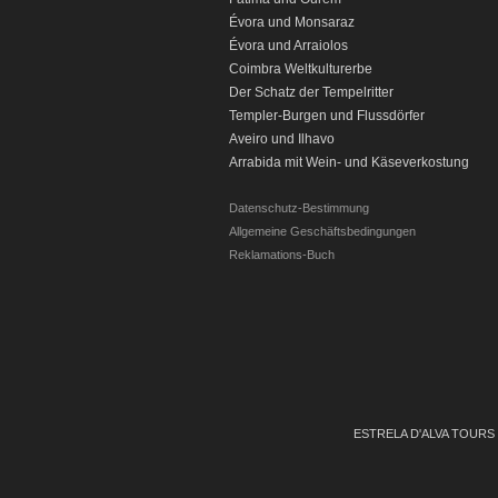
Évora und Monsaraz
Évora und Arraiolos
C
oimbra Weltkulturerbe
Der Schatz der Tempelritter
Templer-Burgen und Flussdörfer
Aveiro und Ilhavo
Arrabida mit Wein- und Käseverkostung
Datenschutz-Bestimmung
Allgemeine Geschäftsbedingungen
Reklamations-Buch
EST
RELA D'ALVA TOUR