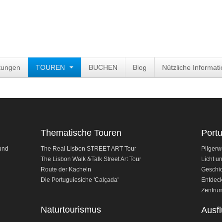
tungen
TOUREN
BUCHEN
Blog
Nützliche Informat
Thematische Touren
Port
und
The Real Lisbon STREET ART Tour
Pilgerw
The Lisbon Walk &Talk Street Art Tour
Licht u
Route der Kacheln
Geschic
Die Portuguiesiche 'Calçada'
Entdeck
Zentrum
Naturtourismus
Ausfl