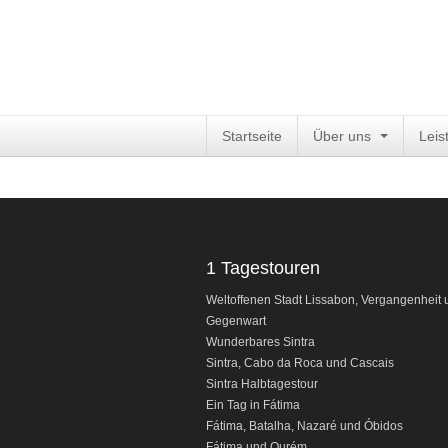
Startseite
Über uns
Leis
1 Tagestouren
Weltoffenen Stadt Lissabon, Vergangenheit 
Gegenwart
Wunderbares Sintra
Sintra, Cabo da Roca und Cascais
Sintra Halbtagestour
Ein Tag in Fátima
Fátima
, Batalha, Nazaré und Óbidos
Fátima
und Ourém