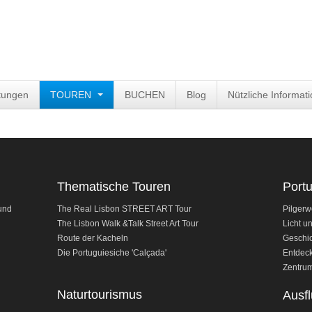
tungen
TOUREN
BUCHEN
Blog
Nützliche Informat
Thematische Touren
Port
und
The Real Lisbon STREET ART Tour
Pilgerw
The Lisbon Walk &Talk Street Art Tour
Licht u
Route der Kacheln
Geschic
Die Portuguiesiche 'Calçada'
Entdeck
Zentrum
Naturtourismus
Ausfl