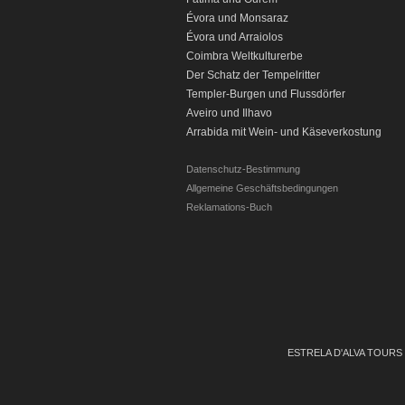
Évora und Monsaraz
Évora und Arraiolos
C
oimbra Weltkulturerbe
Der Schatz der Tempelritter
Templer-Burgen und Flussdörfer
Aveiro und Ilhavo
Arrabida mit Wein- und Käseverkostung
Datenschutz-Bestimmung
Allgemeine Geschäftsbedingungen
Reklamations-Buch
EST
RELA D'ALVA TOUR