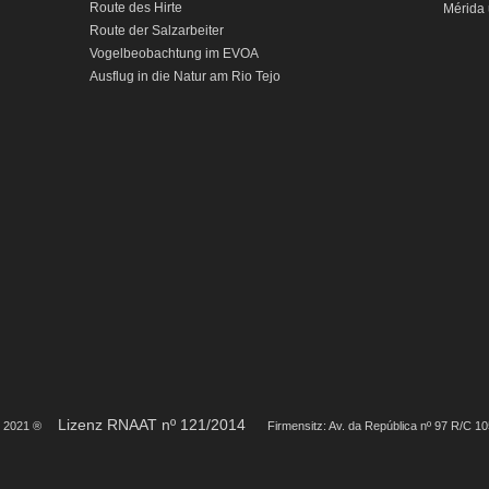
Route des Hirte
Mérida 
Route der Salzarbeiter
Vogelbeobachtung im EVOA
Ausflug in die Natur am Rio Tejo
Lizenz RNAAT nº 121/2014
S 2021 ®
Firmensitz: Av. da República nº 97 R/C 1