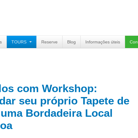
s
TOURS
Reserve
Blog
Informações úteis
Con
olos com Workshop:
dar seu próprio Tapete de
 uma Bordadeira Local
boa