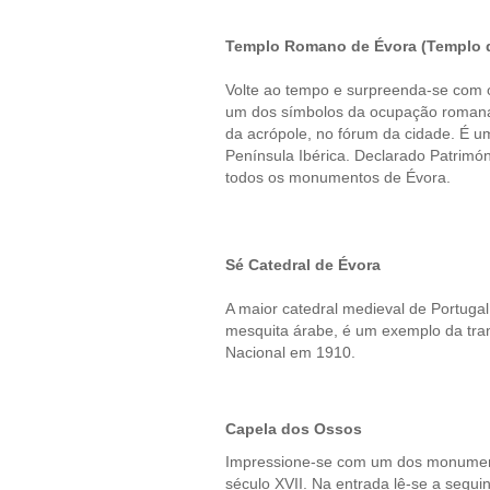
Templo Romano de Évora (Templo 
Volte ao tempo e surpreenda-se com
um dos símbolos da ocupação roman
da acrópole, no fórum da cidade. É 
Península Ibérica. Declarado Patrim
todos os monumentos de Évora.
Sé Catedral de Évora
A maior catedral medieval de Portuga
mesquita árabe, é um exemplo da tran
Nacional em 1910.
Capela dos Ossos
Impressione-se com um dos monumento
século XVII. Na entrada lê-se a segui