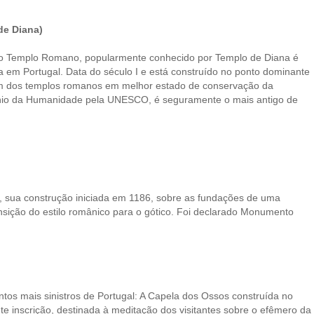
de Diana)
 o Templo Romano, popularmente conhecido por Templo de Diana é
a em Portugal.
Data do século I e está construído no ponto dominante
um dos templos romanos em melhor estado de conservação da
ónio da Humanidade pela UNESCO, é seguramente o mais antigo de
l, sua construção iniciada em 1186, sobre as fundações de uma
sição do estilo românico para o gótico.
Foi declarado Monumento
s mais sinistros de Portugal: A Capela dos Ossos construída no
nte inscrição, destinada à meditação dos visitantes sobre o efêmero da