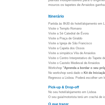
plantas indispensáveis para o tingime
mouros os tapetes de Arraiolos ganha
Itinerário
Partida às 8h30 do hotel/alojamento em L
Visite o Templo Romano
Visite a Sé Catedral de Évora
Visite a Praça de Giraldo
Visite a Igreja de São Francisco
Visite a Capela dos Ossos
Visite a simpática Vila de Arraiolos
Visite o Centro Interpretativo do Tapete d
Visite o Castelo Medieval de Arraiolos
Workshop
"Aprenda a bordar o seu pró
No workshop será dado o
Kit de Iniciaçã
Regresso a Lisboa. Poderá escolher um loc
Pick-up & Drop-off
No seu hotel/alojamento em Lisboa
O seu guia/motorista terá um crachá de 
O que trazer