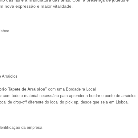
nto das lãs e a manufatura das telas. Com a presença de judeus e
m nova expressão e maior vitalidade.
isboa
e Arraiolos
prio Tapete de Arraiolos"
com uma Bordadeira Local
o
com todo o material necessário para aprender a bordar o ponto de arraiolos
al de drop-off diferente do local do pick up, desde que seja em Lisboa.
identificação da empresa