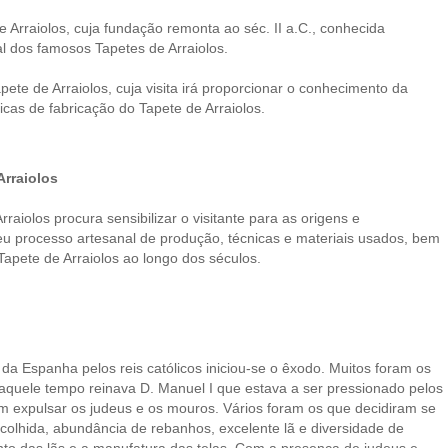
 Arraiolos, cuja fundação remonta ao séc. II a.C., conhecida
 dos famosos Tapetes de Arraiolos.
pete de Arraiolos, cuja visita irá proporcionar o conhecimento da
nicas de fabricação do Tapete de Arraiolos.
Arraiolos
rraiolos procura sensibilizar o visitante para as origens e
 seu processo artesanal de produção, técnicas e materiais usados, bem
Tapete de Arraiolos ao longo dos séculos.
a Espanha pelos reis católicos iniciou-se o êxodo. Muitos foram os
quele tempo reinava D. Manuel I que estava a ser pressionado pelos
m expulsar os judeus e os mouros. Vários foram os que decidiram se
 acolhida, abundância de rebanhos, excelente lã e diversidade de