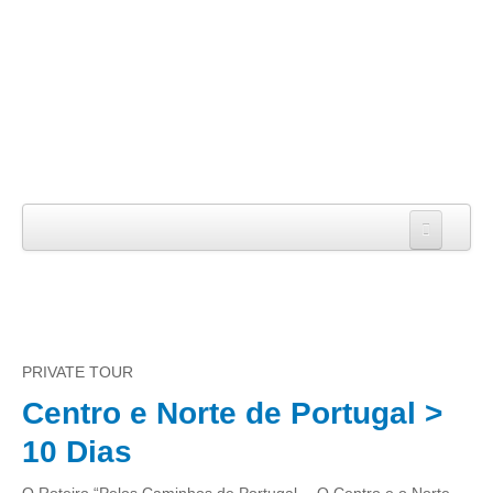
Início
Sobre nós
A Empresa
PRIVATE TOUR
A Equipa
Centro e Norte de Portugal >
Serviços
10 Dias
TOURS