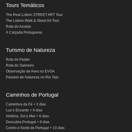
Tours Temáticos
do Porto a Fátima, Nazaré e Óbidos com drop-
off em Lisboa
The Real Lisbon STREET ART Tour
The Lisbon Walk & Street Art Tour
Caminhos de Portugal
Rota do Azulejo
A Calçada Portuguesa
Caminhos da Fé > 2 dias
Luz e Encanto > 4 dias
Turismo de Natureza
História, Sol e Mar > 6 dias
Rota do Pastor
Descubra Portugal > 9 dias
Rota do Salineiro
Centro e Norte de Portugal > 10 dias
Observação de Aves no EVOA
Passeio de Natureza no Rio Tejo
Caminhos de Espanha
Mérida e Madrid > 2 dias
Caminhos de Portugal
Reserve
Caminhos da Fé > 2 dias
Luz e Encanto > 4 dias
Blog
História, Sol e Mar > 6 dias
Descubra Portugal > 9 dias
Informações úteis
Centro e Norte de Portugal > 10 dias