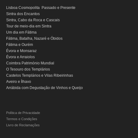
Alentejo com prova de vinhos e azeite
intermédio e Prisão Académica; a entrada no Portugal do Pequenitos e a entrada e
Lisboa Cosmopolita Passado e Presente
visita guiada na Mata Nacional do Bussaco.
Évora & Cartuxa
Sintra dos Encantos
1.12
Visita guiada e degustação do vinho do Porto numa das famosas
Caves do
Sintra, Cabo da Roca e Cascais
Arrabida com Degustação de Vinhos e Queijo
Vinho do Porto
;
Tour de meio-dia em Sintra
1.13
Visita guiada e provas de vinho D.O.C na
Quinta da Casa Amarela
em pleno
Um dia em Fátima
Turismo de Natureza
Douro Vinhateiro;
Fátima, Batalha, Nazaré e Óbidos
Rota do Pastor
1.14
Seguro de Responsabilidade Civil, de acordo com a lei em vigor;
Fátima e Ourém
1.15
Évora e Monsaraz
Seguro de Acidentes Pessoais, de acordo com a lei em vigor.
Rota do Salineiro
Évora e Arraiolos
Birdwatching EVOA
Coimbra Património Mundial
O Tesouro dos Templários
Passeio de Natureza no Rio Tejo
Castelos Templários e Vilas Ribeirinhas
Aveiro e Ílhavo
Experiências
Arrábida com Degustação de Vinhos e Queijo
Workshop Tapete de Arraiolos
Longa distância
de Lisboa a Coimbra com drop-off no Porto
Política de Privacidade
Termos e Condições
de Lisboa a Aveiro e Ílhavo, drop-off em Aveiro
Livro de Reclamações
de Lisboa a Óbidos, Nazaré e Fátima com drop-
off no Porto