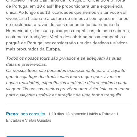
O Roteiro “Pelos Caminhos de Portugal… O Centro e o Norte
Tours 1 Dia
de Portugal em 10 dias!” lhe proporcionará uma experiência
única. Ao longo das 18 localidades que iremos visitar você vai
Lisboa
vivenciar a história e a cultura de um povo com quase mil anos
Lisboa Cosmopolita Passado e Presente
de existência, através de seus monumentos património da
Humanidade, das suas paisagens magníficas, de seus sabores,
Sintra
costumes e tradições. Venha descobrir na nossa companhia o
Sintra dos Encantos
porquê de Portugal ser considerado um dos destinos turísticos
mais procurados da Europa.
Sintra, Cabo da Roca e Cascais
Todos os nossos tours são privados e se adequam às suas
Óbidos
datas e preferências.
Os nossos tours são pensados especialmente para o viajante
Serra de Montejunto e Óbidos
que deseja fugir dos tradicionais tours e que quer vivenciar
Fátima, Batalha, Nazaré e Óbidos
novas realidades, experiências inéditas e diferenciadas a cada
viagem. Os nossos roteiros prevêem uma visita feita com tempo
Fátima
para o viajante usufruir as atrações de uma forma tranquila.
Um dia em Fátima
Fátima, Batalha, Nazaré e Óbidos
Preço:
sob consulta
I 10 dias I Alojamento Hotéis 4 Estrelas I
Fátima e Ourém
Entradas e Visitas Guiadas
Évora