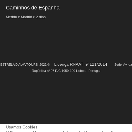
Contactos
Caminhos de Espanha
Mérida e Madrid > 2 dias
Licença RNAAT nº 121/2014
ESTRELA D'ALVA TOURS 2021 ®
Sede: Av. da
República nº 97 R/C 1050-190 Lisboa - Portugal
Usamos Cookies