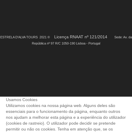
Licença RNAAT nº 121/2014
ESTRELA D'ALVA TOURS 2021 ®
Sede: Av. da
República nº 97 R/C 1050-190 Lisboa - Portugal
Usamos Cookies
Utilizamos cookies na nossa página web. Alguns deles são
essenciais para o funcionamento da página, enquanto outros
nos ajudam a melhorar esta página e a experiência do utilizador
(cookies de rastreio). O utilizador pode decidir se pretende
permitir ou não os cookies. Tenha em atenção que, se os