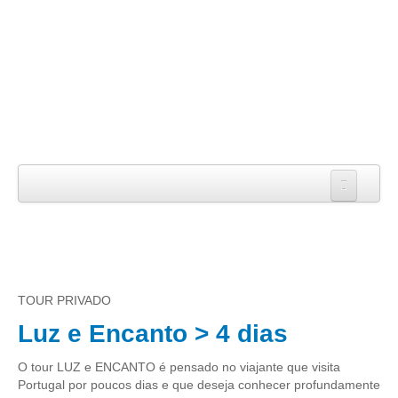
Início
Sobre nós
A Empresa
TOUR PRIVADO
A Equipa
Luz e Encanto > 4 dias
Serviços
O tour LUZ e ENCANTO é pensado no viajante que visita
TOURS
Portugal por poucos dias e que deseja conhecer profundamente