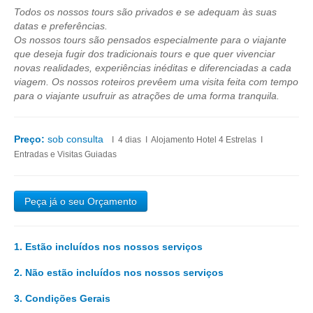
Évora e Monsaraz
Todos os nossos tours são privados e se adequam às suas
datas e preferências.
Évora e Arraiolos
Os nossos tours são pensados especialmente para o viajante
Tomar
que deseja fugir dos tradicionais tours e que quer vivenciar
novas realidades, experiências inéditas e diferenciadas a cada
O Tesouro dos Templários
viagem. Os nossos roteiros prevêem uma visita feita com tempo
para o viajante usufruir as atrações de uma forma tranquila.
Castelos Templários e Vilas Ribeirinhas
Tours meio dia
Preço:
sob consulta
I 4 dias I Alojamento Hotel 4 Estrelas I
Tour de meio-dia em Sintra
Entradas e Visitas Guiadas
Tour de meio-dia em Fátima
Tours Temáticos
Peça já o seu Orçamento
The Real Lisbon STREET ART Tour
The Lisbon Walk & Talk Street Art Tour
1. Estão incluídos nos nossos serviços
Rota do Azulejo
1.1
Transporte em veículo climatizado e com alto nível de conforto nos modelos
2. Não estão incluídos nos nossos serviços
A Calçada Portuguesa
anunciados ou equeivalentes;
2.1
Despesas com alimentação com a exceção das mencionadas no roteiro;
WineTours
1.2
3. Condições Gerais
Acompanhamento personalizado durante toda a estadia em Portugal;
2.2
Despesas de caráter pessoal;
1.3
Entradas nos monumentos, museus e no comboio no Palácio da Pena,