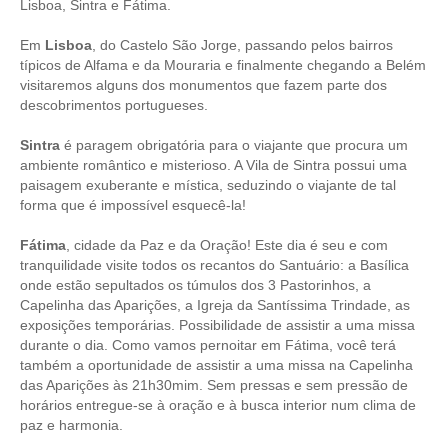
Lisboa, Sintra e Fátima.
Tours 1 Dia
Em
Lisboa
, do Castelo São Jorge, passando pelos bairros
Lisboa
típicos de Alfama e da Mouraria e finalmente chegando a Belém
Lisboa Cosmopolita Passado e Presente
visitaremos alguns dos monumentos que fazem parte dos
descobrimentos portugueses.
Sintra
Sintra dos Encantos
Sintra
é paragem obrigatória para o viajante que procura um
ambiente romântico e misterioso. A Vila de Sintra possui uma
Sintra, Cabo da Roca e Cascais
paisagem exuberante e mística, seduzindo o viajante de tal
Óbidos
forma que é impossível esquecê-la!
Serra de Montejunto e Óbidos
Fátima
, cidade da Paz e da Oração! Este dia é seu e com
tranquilidade visite todos os recantos do Santuário: a Basílica
Fátima, Batalha, Nazaré e Óbidos
onde estão sepultados os túmulos dos 3 Pastorinhos, a
Fátima
Capelinha das Aparições, a Igreja da Santíssima Trindade, as
exposições temporárias. Possibilidade de assistir a uma missa
Um dia em Fátima
durante o dia. Como vamos pernoitar em Fátima, você terá
Fátima, Batalha, Nazaré e Óbidos
também a oportunidade de assistir a uma missa na Capelinha
das Aparições às 21h30mim. Sem pressas e sem pressão de
Fátima e Ourém
horários entregue-se à oração e à busca interior num clima de
paz e harmonia.
Évora