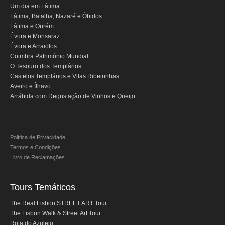
Um dia em Fátima
do Porto a Fátima, Nazaré e Óbidos com drop-
Fátima, Batalha, Nazaré e Óbidos
off em Lisboa
Fátima e Ourém
Évora e Monsaraz
Caminhos de Portugal
Évora e Arraiolos
Coimbra Património Mundial
Caminhos da Fé > 2 dias
O Tesouro dos Templários
Luz e Encanto > 4 dias
Castelos Templários e Vilas Ribeirinhas
Aveiro e Ílhavo
História, Sol e Mar > 6 dias
Arrábida com Degustação de Vinhos e Queijo
Descubra Portugal > 9 dias
Centro e Norte de Portugal > 10 dias
Caminhos de Espanha
Política de Privacidade
Termos e Condições
Mérida e Madrid > 2 dias
Livro de Reclamações
Reserve
Tours Temáticos
Blog
The Real Lisbon STREET ART Tour
Informações úteis
The Lisbon Walk & Street Art Tour
Rota do Azulejo